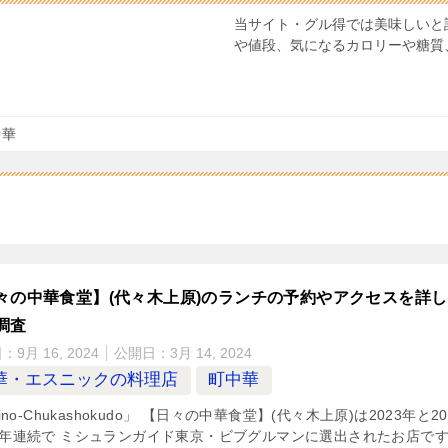
当サイト・グル得では美味しいと
や値段、気になるカロリーや糖質
中華
々の中華食堂】(代々木上原)のランチの予約やアクセスを詳
調査
日：
9月 16, 2024
公開日：
3月 14, 2024
華・エスニックの料理店
町中華
bino-Chukashokudo」 【日々の中華食堂】(代々木上原)は2023年と20
2年連続で ミシュランガイド東京・ビブグルマンに選出されたお店で