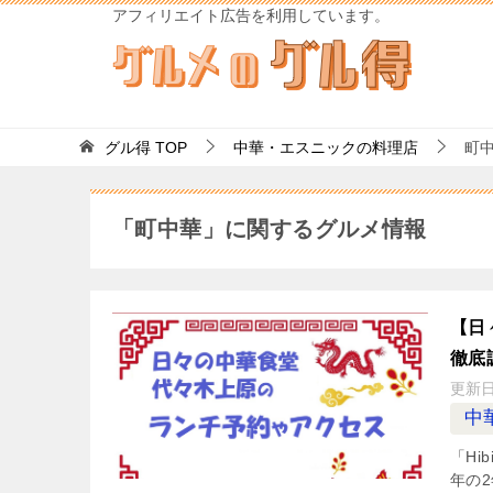
アフィリエイト広告を利用しています。
グル得
TOP
中華・エスニックの料理店
町
「町中華」に関するグルメ情報
【日
徹底
更新
中
「Hi
年の