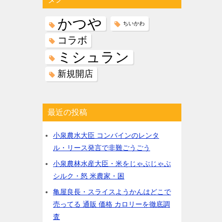
かつや
ちいかわ
コラボ
ミシュラン
新規開店
最近の投稿
小泉農水大臣 コンバインのレンタ
ル・リース発言で非難ごうごう
小泉農林水産大臣・米をじゃぶじゃぶ
シルク・怒 米農家・困
亀屋良長・スライスようかんはどこで
売ってる 通販 価格 カロリーを徹底調
査