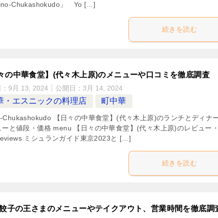
ino-Chukashokudo」 Yo […]
続きを読む
々の中華食堂】(代々木上原)のメニューや口コミを徹底調査
日：
9月 13, 2024
公開日：
3月 14, 2024
華・エスニックの料理店
町中華
no-Chukashokudo 【日々の中華食堂】(代々木上原)のランチとディナ
ーと値段・価格 menu 【日々の中華食堂】(代々木上原)のレビュー
reviews ミシュランガイド東京2023と […]
続きを読む
 餃子の王さまのメニューやテイクアウト、営業時間を徹底調