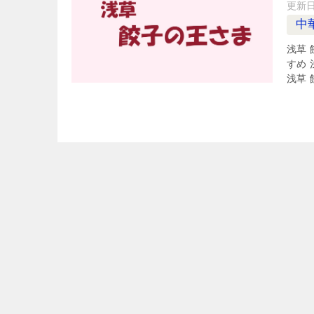
更新
中
浅草
すめ
浅草 