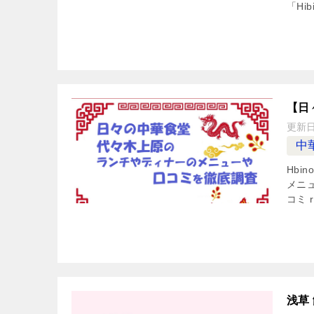
「Hib
【日
更新
中
Hbi
メニュ
コミ 
浅草