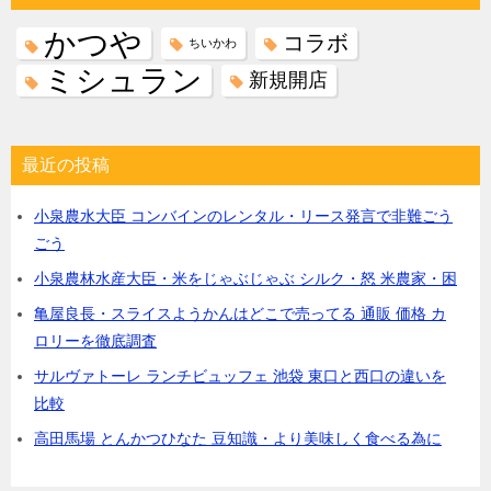
かつや
コラボ
ちいかわ
ミシュラン
新規開店
最近の投稿
小泉農水大臣 コンバインのレンタル・リース発言で非難ごう
ごう
小泉農林水産大臣・米をじゃぶじゃぶ シルク・怒 米農家・困
亀屋良長・スライスようかんはどこで売ってる 通販 価格 カ
ロリーを徹底調査
サルヴァトーレ ランチビュッフェ 池袋 東口と西口の違いを
比較
高田馬場 とんかつひなた 豆知識・より美味しく食べる為に