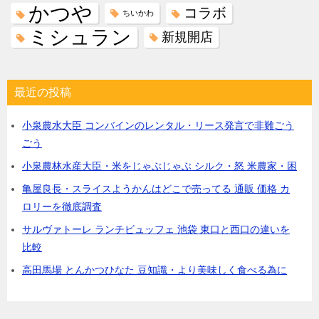
かつや
コラボ
ちいかわ
ミシュラン
新規開店
最近の投稿
小泉農水大臣 コンバインのレンタル・リース発言で非難ごう
ごう
小泉農林水産大臣・米をじゃぶじゃぶ シルク・怒 米農家・困
亀屋良長・スライスようかんはどこで売ってる 通販 価格 カ
ロリーを徹底調査
サルヴァトーレ ランチビュッフェ 池袋 東口と西口の違いを
比較
高田馬場 とんかつひなた 豆知識・より美味しく食べる為に