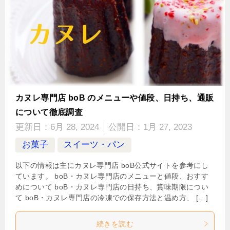
カヌレ専門店 boB のメニューや値段、日持ち、通販
について徹底調査
更新日：
6月 28, 2024
公開日：
1月 27, 2023
お菓子
スイーツ・パン
以下の情報は主にカヌレ専門店 boB公式サイトを参考にし
ています。 boB・カヌレ専門店のメニューと値段、おすす
めについて boB・カヌレ専門店の日持ち、賞味期限につい
て boB・カヌレ専門店の冷凍での保存方法と温め方、 […]
続きを読む