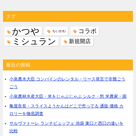
タグ
かつや
コラボ
ちいかわ
ミシュラン
新規開店
最近の投稿
小泉農水大臣 コンバインのレンタル・リース発言で非難ごう
ごう
小泉農林水産大臣・米をじゃぶじゃぶ シルク・怒 米農家・困
亀屋良長・スライスようかんはどこで売ってる 通販 価格 カ
ロリーを徹底調査
サルヴァトーレ ランチビュッフェ 池袋 東口と西口の違いを
比較