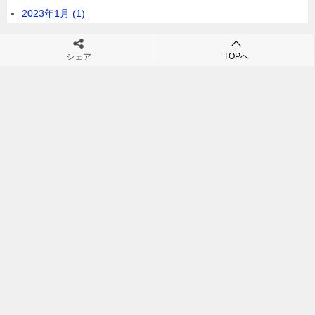
2023年1月 (1)
TOPへ
シェア
最近のコメント
表示できるコメントはありません。
プライバシーポリシー・免責
運営者情報
事項
お問い合わせ
サイトマップ
糖質の計算方法について
調理家電