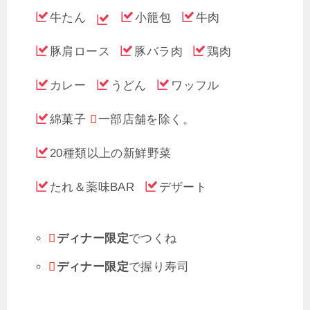
牛たん
小籠包
牛肉
豚肩ロース
豚バラ肉
鶏肉
カレー
うどん
ワッフル
綿菓子
一部店舗を除く。
20種類以上の新鮮野菜
たれ＆薬味BAR
デザート
ディナー限定
でつくね
ディナー限定
で握り寿司