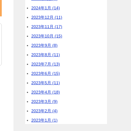
ル・リース発言で非難ごうごう
小泉農林水産大臣・米をじゃぶじゃぶ
シルク・怒 米農家・困
亀屋良長・スライスようかんはどこで
売ってる 通販 価格 カロリーを徹底調
査
サルヴァトーレ ランチビュッフェ 池
袋 東口と西口の違いを比較
高田馬場 とんかつひなた 豆知識・よ
り美味しく食べる為に
アーカイブ
2025年6月 (2)
2025年2月 (1)