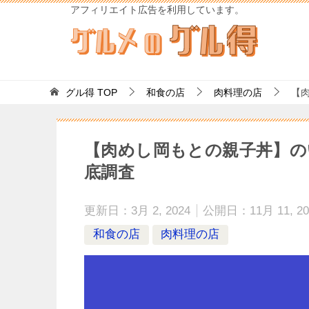
アフィリエイト広告を利用しています。
グル得
TOP
和食の店
肉料理の店
【肉
【肉めし岡もとの親子丼】の
底調査
更新日：
3月 2, 2024
公開日：
11月 11, 2
和食の店
肉料理の店