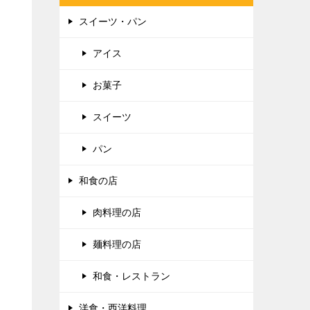
プロフィール
静岡市在住の自営業者です。
妻とランチに行ったり、
時には宿泊先の食事を堪能したりと美
味しいものが大好きな二人です。
注目のグルメやコンビニなどで新発売