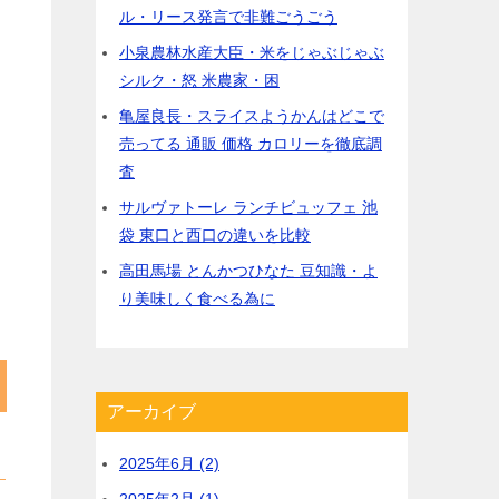
ル・リース発言で非難ごうごう
小泉農林水産大臣・米をじゃぶじゃぶ
シルク・怒 米農家・困
亀屋良長・スライスようかんはどこで
売ってる 通販 価格 カロリーを徹底調
査
サルヴァトーレ ランチビュッフェ 池
袋 東口と西口の違いを比較
高田馬場 とんかつひなた 豆知識・よ
り美味しく食べる為に
アーカイブ
2025年6月 (2)