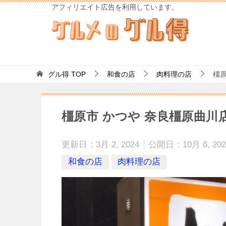
アフィリエイト広告を利用しています。
グル得
TOP
和食の店
肉料理の店
橿原
橿原市 かつや 奈良橿原曲
更新日：
3月 2, 2024
公開日：
10月 6, 20
和食の店
肉料理の店