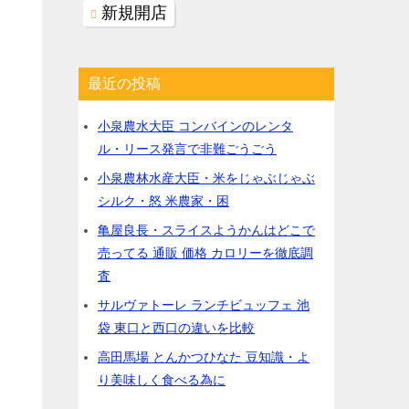
新規開店
最近の投稿
小泉農水大臣 コンバインのレンタ
ル・リース発言で非難ごうごう
小泉農林水産大臣・米をじゃぶじゃぶ
シルク・怒 米農家・困
亀屋良長・スライスようかんはどこで
売ってる 通販 価格 カロリーを徹底調
査
サルヴァトーレ ランチビュッフェ 池
袋 東口と西口の違いを比較
高田馬場 とんかつひなた 豆知識・よ
り美味しく食べる為に