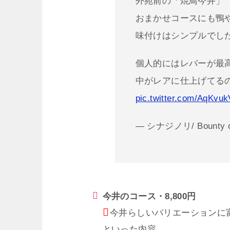
外苑前の「焼鳥今井」
おまかせコースにも鴨
味付けはシンプルでし
個人的にはレバーが最高
中がレアに仕上げてる
pic.twitter.com/AqKvuk
— シナジノリ/ Bounty of 
今井のコース・8,800円
今井らしいバリエーションに
といった内容。