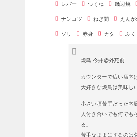
レバー
つくね
磯辺焼
ナンコツ
ねぎ間
えんが
ソリ
赤身
カタ
ふく
焼鳥 今井@外苑前
カウンターで広い店内は
大好きな焼鳥は美味し
小さい頃苦手だった内
人付き合いでも何でも
る。
苦手なままにするのは勿