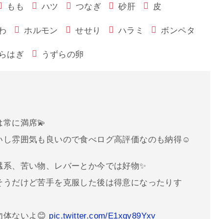
もも
ハツ
つなぎ
砂肝
皮
わ
ホルモン
せせり
ハラミ
ボンペタ
らはぎ
うずらの卵
常に満席💫
いし雰囲気も良いので食べログ高評価なのも納得☺️
臓系、苦い物、レバーとか今では好物✨
そうだけど苦手を克服した後は得意になったりす
体ないよ😊
pic.twitter.com/E1xqy89Yxv